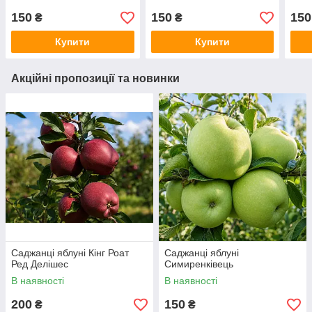
150
150
150
₴
₴
Купити
Купити
Акційні пропозиції та новинки
Саджанці яблуні Кінг Роат
Саджанці яблуні
Ред Делішес
Симиренківець
В наявності
В наявності
200
150
₴
₴