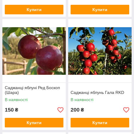
Купити
Купити
Саджанці яблуні Ред Боскоп
(Шара)
Саджанці яблунь Гала RKD
В наявності
В наявності
150
200
₴
₴
Купити
Купити