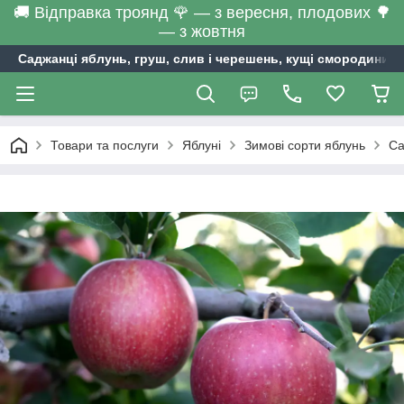
🚚 Відправка троянд 🌹 — з вересня, плодових 🌳
— з жовтня
Саджанці яблунь, груш, слив і черешень, кущі смородини та
Товари та послуги
Яблуні
Зимові сорти яблунь
Са