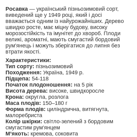
Росавка
— український пізньозимовий сорт,
виведений ще у 1949 році, який і досі
вважається одним із найурожайніших. Дерево
швидко росте, має міцну будову, високу
морозостійкість та імунітет до хвороб. Плоди
великі, ароматні, мають смугастий бордовий
рум’янець і можуть зберігатися до липня без
втрати якості.
Характеристики:
Тип сорту:
пізньозимовий
Походження:
Україна, 1949 р.
Підщепа:
54-118
Початок плодоношення:
на 5 рік
Висота дерева:
високе, швидкоросле
Крона:
округла, розлога
Маса плодів:
150–180 г
Форма плодів:
циліндрична, витягнута,
малоребриста
Колір шкірки:
світло-зелений з бордовим
смугастим рум’янцем
М’якоть:
кремова, соковита