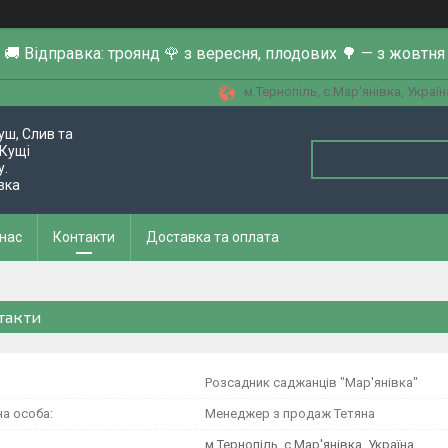
🚚 Відправка: троянд 🌹 з вересня, плодових 🌳 — з жовтня
м.Тернопіль, с.Мар'янівка, Україн
уш, Слив та
Кущі
у.
вка
 нас
Контакти
Доставка та оплата
такти
Розсадник саджанців "Мар'янівка"
Менеджер з продаж Тетяна
м.Тернопіль, с.Мар'янівка, Україна