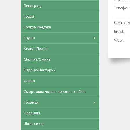
Виноград
Годжі
Горіхи/Фундуки
Груша
Кизил/Дерен
Малина/Ожина
Персик/Нектарин
Слива
Смородина чорна, червона та біла
Троянди
Черешня
Шовковиця