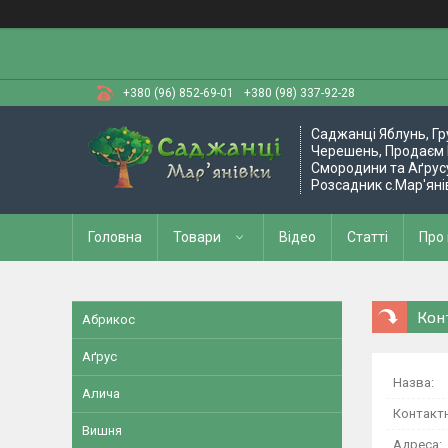
+380 (96) 852-69-01
+380 (98) 337-92-28
Саджанці Яблунь, Гр
Черешень, Продаєм 
Смородини та Аґрус
Розсадник с.Мар'яні
Головна
Товари
Відео
Статті
Про
Кон
Абрикос
Аґрус
Алича
Вишня