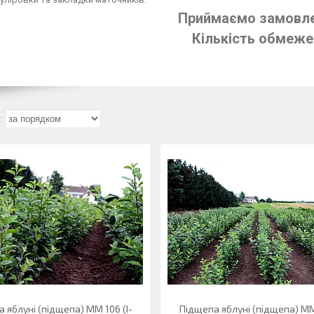
Приймаємо замовле
Кіл
ькість обмеже
 яблуні (підщепа) ММ 106 (І-
Підщепа яблуні (підщепа) ММ 