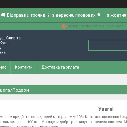
🚚 Відправка: троянд 🌹 з вересня, плодових 🌳 — з жовтня
м.Тернопіль, с.Мар'янівка, Україн
уш, Слив та
Кущі
у.
вка
 нас
Контакти
Доставка та оплата
щепа/Подвой
Увага!
о вам придбати посадковий матеріал ММ 106 і Колт для щеплення і оку
е замовлення - 100 шт. У підщепи добре розвинута коренева система. 
куліровки та закладки маточників.