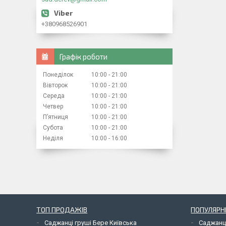
+380968526901
Графік роботи
Понеділок
10:00
21:00
Вівторок
10:00
21:00
Середа
10:00
21:00
Четвер
10:00
21:00
Пʼятниця
10:00
21:00
Субота
10:00
21:00
Неділя
10:00
16:00
ТОП ПРОДАЖІВ
ПОПУЛЯРНІ
Саджанці груші Бере Київська
Саджанц