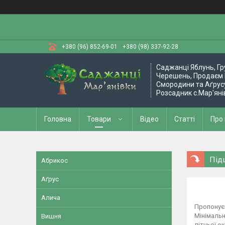
+380 (96) 852-69-01
+380 (98) 337-92-28
Саджанці Яблунь, Гр
Черешень, Продаєм 
Смородини та Аґрус
Розсадник с.Мар'яні
Головна
Товари
Відео
Статті
Про
Під
Абрикос
Аґрус
Алича
Пропонуєм
Мінімальн
Вишня
літньої о