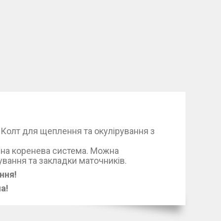
олт для щеплення та окулірування з
ена коренева система. Можна
ування та закладки маточників.
ння!
а!