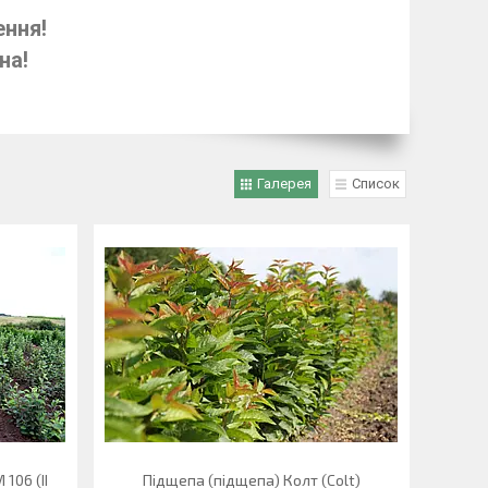
ння!
н
а!
Галерея
Список
106 (II
Підщепа (підщепа) Колт (Colt)