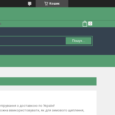
Кошик
а
Пошук...
лірування з доставкою по Україні!
Можна ввикористовувати, як для зимового щеплення,