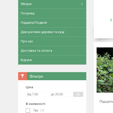
Яблуня
Полуниці
В
Підщепа/Подвой
Декоративні дерева та кущі
Про нас
Доставка та оплата
Відгуки
Фільтри
Ціна
Підщепа
В наявності
Так
4