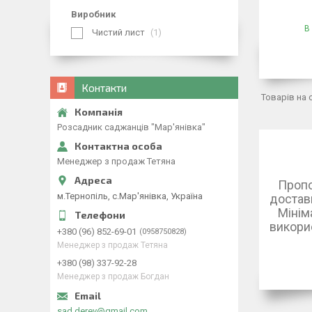
Виробник
В
Чистий лист
1
Контакти
Розсадник саджанців "Мар'янівка"
Менеджер з продаж Тетяна
Пропон
м.Тернопіль, с.Мар'янівка, Україна
доставк
Мініма
викори
+380 (96) 852-69-01
0958750828
Менеджер з продаж Тетяна
+380 (98) 337-92-28
Менеджер з продаж Богдан
sad.derev@gmail.com