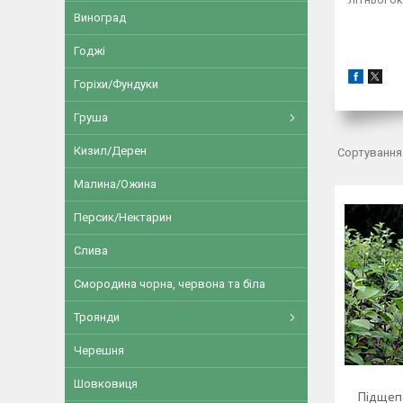
Виноград
Годжі
Горіхи/Фундуки
Груша
Кизил/Дерен
Малина/Ожина
Персик/Нектарин
Слива
Смородина чорна, червона та біла
Троянди
Черешня
Шовковиця
Підщепа