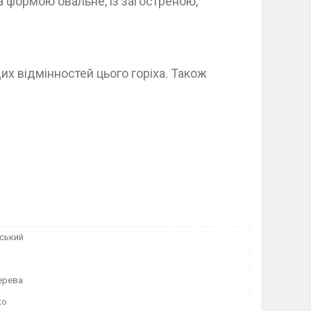
а формою овальне, із загостреною,
их відмінностей цього горіха. Також
оський
ерева
ко