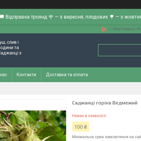
🚚 Відправка троянд 🌹 — з вересня, плодових 🌳 — з жовтн
с. Мар’янівка, У
ш, слив і
родини та
Саджанці з
 нас
Контакти
Доставка та оплата
Саджанці горіха Ведмежий
Немає в наявності
100 ₴
Мінімальна сума замовлення на сай