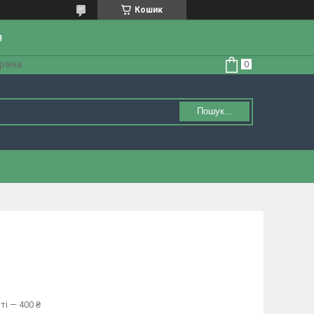
Кошик
я
країна
Пошук...
ті — 400 ₴