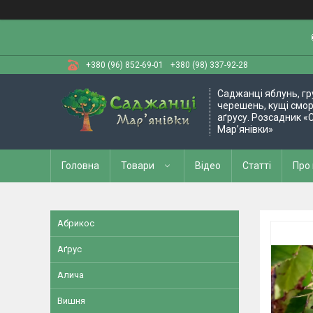
+380 (96) 852-69-01
+380 (98) 337-92-28
Саджанці яблунь, гру
черешень, кущі смо
аґрусу. Розсадник «
Мар’янівки»
Головна
Товари
Відео
Статті
Про
Абрикос
Аґрус
Алича
Вишня