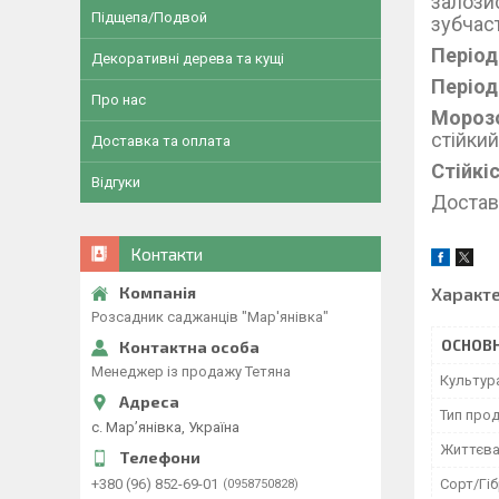
залози
Підщепа/Подвой
зубчас
Період
Декоративні дерева та кущі
Періо
Про нас
Морозо
стійки
Доставка та оплата
Стійкі
Відгуки
Достав
Контакти
Характ
Розсадник саджанців "Мар'янівка"
ОСНОВН
Менеджер із продажу Тетяна
Культур
Тип прод
с. Мар’янівка, Україна
Життєв
Сорт/Гі
+380 (96) 852-69-01
0958750828