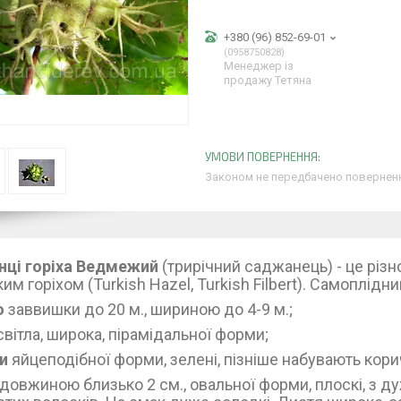
+380 (96) 852-69-01
0958750828
Менеджер із
продажу Тетяна
Законом не передбачено поверненн
ці горіха Ведмежий
(трирічний саджанець) - це різн
им горіхом (Turkish Hazel, Turkish Filbert). Самоплідни
о
заввишки до 20 м., шириною до 4-9 м.;
вітла, широка, пірамідальної форми;
ки
яйцеподібної форми,
зелені, пізніше набувають кор
довжиною близько 2 см., овальної форми, плоскі, з 