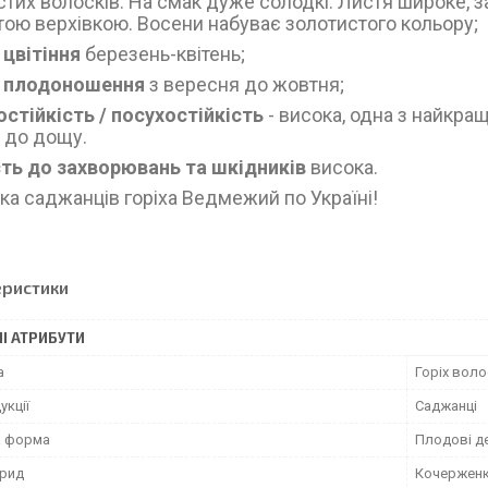
стих волосків. На смак дуже солодкі. Листя широке, з
тою верхівкою. Восени набуває золотистого кольору;
 цвітіння
березень-квітень;
д плодоношення
з вересня до жовтня;
стійкість / посухостійкість
- висока,
одна з найкращ
й до дощу.
сть до захворювань та шкідників
висока.
ка саджанців горіха Ведмежий по Україні!
еристики
І АТРИБУТИ
а
Горіх вол
укції
Саджанці
а форма
Плодові д
брид
Кочержен