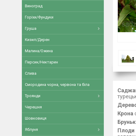
Виноград
Горіхи/Фундуки
Груша
Кизил/Дерен
Малина/Ожина
Персик/Нектарин
Слива
Смородина чорна, червона та біла
Саджан
турецьк
Троянди
Дерев
Черешня
Крона
с
Шовковиця
Брунь
Плоди
Яблуня