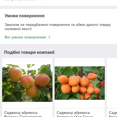
Умови повернення
Законом не передбачено повернення та обмін даного товару
належної якості
Всі умови повернення
Подібні товари компанії
Саджанці абрикоса
Саджанці абрикоса
Садж
Ветеран Севастополя
Харгранд (Хар Гранд,
Крас