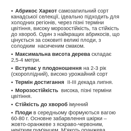
Абрикос Харкот
самозапильний сорт
канадської селекції,
ідеально підходить для
холодних регіонів, через пізні терміни
цвітіння, високу морозостійкість, та стійкість
до хвороб.
Один з найкращих абрикосів, що
цінується за соковиті великі плоди, з
солодким насиченим смаком.
Максимальна висота дерева
складає
2,5-4 метри.
Вступає у плодоношення
на 2-3 рік
(
скороплідний)
, високо урожайний сорт
Термін достигання
ІІ-ІІІ декада липня.
Морозостійкість
висока, пізні терміни
цвітіння.
Стійкість до хвороб
імунний
Плоди
в середньому формуються вагою
60-80 г. Основне забарвлення шкірки –
жовто-оранжеве з яскраво-червоним,
нечітким рум'янцем. М’якоть оранжева,