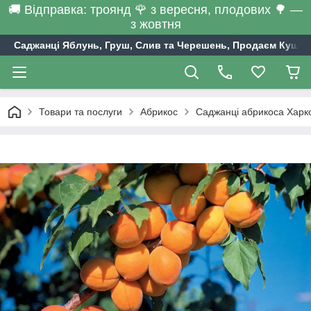
🚚 Відправка: троянд 🌹 з вересня, плодових 🌳 —
з жовтня
Саджанці Яблунь, Груш, Слив та Черешень, Продаєм Кущі С
Товари та послуги
Абрикос
Саджанці абрикоса Харко