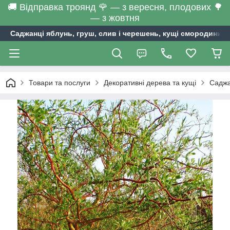
🚚 Відправка троянд 🌹 — з вересня, плодових 🌳
— з жовтня
Саджанці яблунь, груш, слив і черешень, кущі смородини та
Товари та послуги
Декоративні дерева та кущі
Саджа