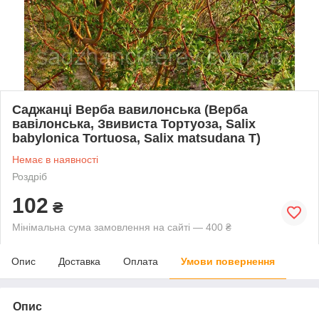
Саджанці Верба вавилонська (Верба
вавілонська, Звивиста Тортуоза, Salix
babylonica Tortuosa, Salix matsudana T)
Немає в наявності
Роздріб
102
₴
Мінімальна сума замовлення на сайті — 400 ₴
Опис
Доставка
Оплата
Умови повернення
Опис