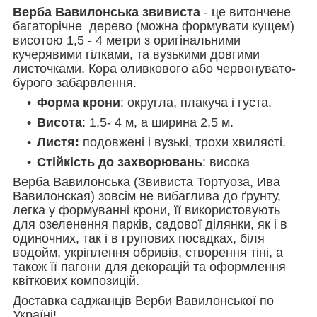
Верба Вавилонська звивиста
- це витончене
багаторічне дерево (можна формувати кущем)
висотою 1,5 - 4 метри з оригінальними
кучерявими гілками, та вузькими довгими
листочками. Кора оливкового або червонувато-
бурого забарвлення.
Форма крони
: округла, плакуча і густа.
Висота
: 1,5- 4 м, а ширина 2,5 м.
Листя:
подовжені і вузькі, трохи хвилясті.
Стійкість до захворювань
: висока
Верба Вавилонська (Звивиста Тортуоза, Ива
Вавилонская) зовсім не вибаглива до ґрунту,
легка у формуванні крони, її використовують
для озеленення парків, садової ділянки, як і в
одиночних, так і в групових посадках, біля
водойм, укріплення обривів, створення тіні, а
також її пагони для декорацій та оформлення
квіткових композицій.
Доставка саджанців Верби Вавилонської по
Україні!