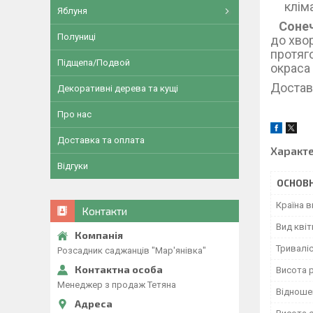
клім
Яблуня
Соне
Полуниці
до хво
протяго
Підщепа/Подвой
окраса
Достав
Декоративні дерева та кущі
Про нас
Доставка та оплата
Характ
Відгуки
ОСНОВН
Країна 
Контакти
Вид квіт
Тривалі
Розсадник саджанців "Мар'янівка"
Висота 
Менеджер з продаж Тетяна
Відноше