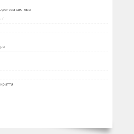
коренева система
лі
ори
укриття