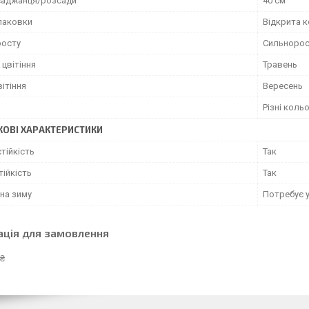
саджанця/розсади
40 см
упаковки
Відкрита 
росту
Сильнорос
цвітіння
Травень
вітіння
Вересень
Різні коль
ОВІ ХАРАКТЕРИСТИКИ
тійкість
Так
ійкість
Так
на зиму
Потребує 
ація для замовлення
 ₴