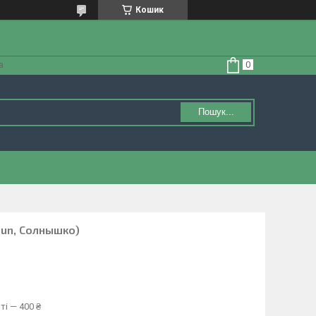
Кошик
а
Пошук...
Sun, Солнышко)
ті — 400 ₴