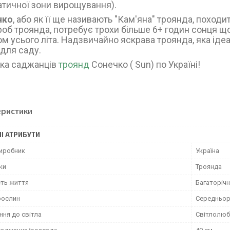
атичної зони вирощування).
чко
, або як її ще називають "Кам'яна" троянда, походи
роб троянда, потребує трохи більше 6+ годин сонця щ
м усього літа. Надзвичайно яскрава троянда, яка ідеал
 для саду.
ка саджанців
троянд
Сонечко ( Sun) по Україні!
еристики
І АТРИБУТИ
виробник
Україна
ки
Троянда
сть життя
Багаторічн
рослин
Середньор
ння до світла
Світлолюб