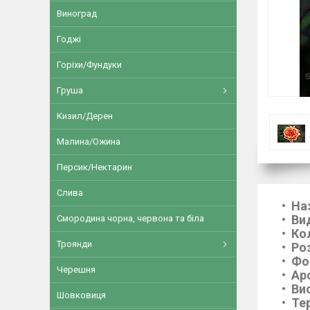
Виноград
Годжі
Горіхи/Фундуки
Груша
Кизил/Дерен
Малина/Ожина
Персик/Нектарин
Слива
На
Ви
Смородина чорна, червона та біла
Ко
Троянди
Ро
Фо
Черешня
Ар
Ви
Шовковиця
Тер