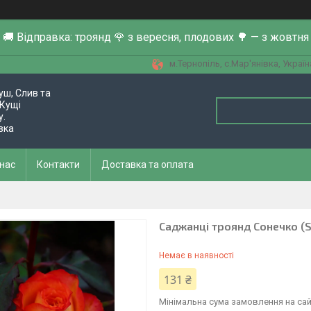
🚚 Відправка: троянд 🌹 з вересня, плодових 🌳 — з жовтня
м.Тернопіль, с.Мар'янівка, Україн
уш, Слив та
Кущі
у.
вка
 нас
Контакти
Доставка та оплата
Саджанці троянд Сонечко (
Немає в наявності
131 ₴
Мінімальна сума замовлення на сай