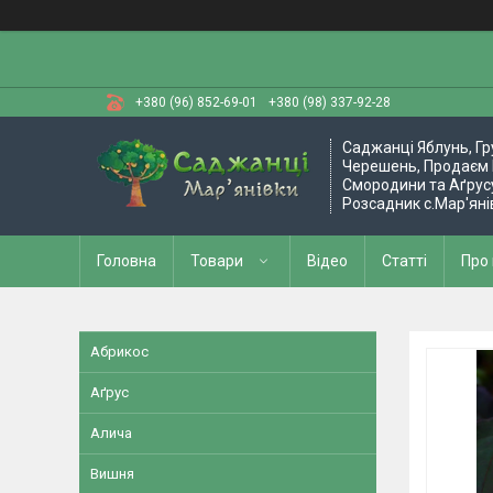
+380 (96) 852-69-01
+380 (98) 337-92-28
Саджанці Яблунь, Гр
Черешень, Продаєм 
Смородини та Аґрус
Розсадник с.Мар'яні
Головна
Товари
Відео
Статті
Про
Абрикос
Аґрус
Алича
Вишня