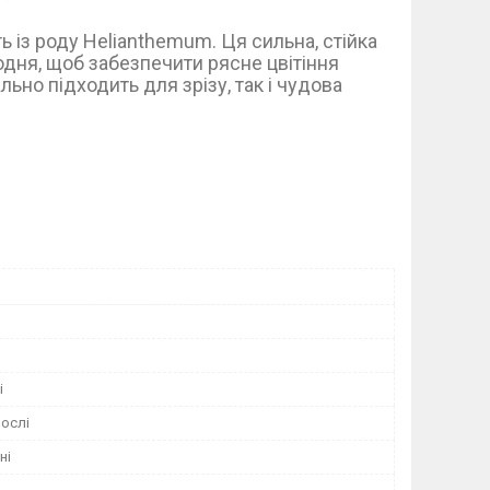
ть із роду Helianthemum. Ця сильна, стійка
одня, щоб забезпечити рясне цвітіння
ьно підходить для зрізу, так і чудова
і
ослі
ні