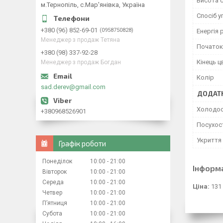
Висота 
м.Тернопіль, с.Мар'янівка, Україна
Спосіб 
+380 (96) 852-69-01
0958750828
Енергія 
Менеджер з продаж Тетяна
Початок 
+380 (98) 337-92-28
Кінець ц
Менеджер з продаж Богдан
Колір
sad.derev@gmail.com
ДОДАТК
Холодос
+380968526901
Посухост
Укриття 
Графік роботи
Понеділок
10:00
21:00
Інформ
Вівторок
10:00
21:00
Середа
10:00
21:00
Ціна:
131
Четвер
10:00
21:00
Пʼятниця
10:00
21:00
Субота
10:00
21:00