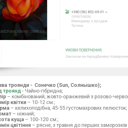
+380 (96) 852-69-01
0958750828
Менеджер з продаж
Тетяна
Законом не передбачено поверненн
зва троянди - Сонечко (Sun, Солнышко);
д
троянд
- Чайно-гібридна;
лір
– комбінований, жовто-оранжевий з розово-черво
змір квітки
– 10-12 см.;
рма
– келихоподібна, 45-55 густомахрових пелюсток;
омат
– ніжний;
сота куща
– 100-120 см.;
мін цвітіння
– рясне, з травня до перших заморозків 