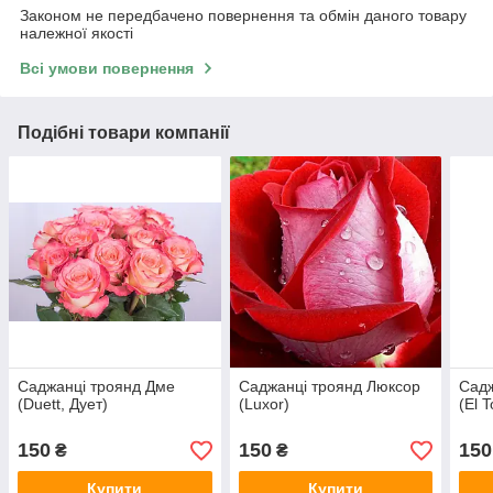
Законом не передбачено повернення та обмін даного товару
належної якості
Всі умови повернення
Подібні товари компанії
Саджанці троянд Дме
Саджанці троянд Люксор
Садж
(Duett, Дует)
(Luxor)
(El 
150
150
150
₴
₴
Купити
Купити