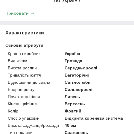
по Україні!
Приховати
Характеристики
Основні атрибути
Країна виробник
Україна
Вид квітки
Троянда
Висота рослин
Середньорослі
Тривалість життя
Багаторічні
Відношення до світла
Світлолюбні
Енергія росту
Сильнорослі
Початок цвітіння
Липень
Кінець цвітіння
Вересень
Колір
Жовтий
Спосіб упаковки
Відкрита коренева система
Висота саджанця/розсади
40 см
Тип рослини
Саджанець