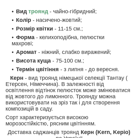
Вид
троянд
- чайно-гібридний;
Колір
- насичено-жовтий;
Розмір квітки
- 11-15 см.;
Форма
- келихоподібна, пелюстки
махрові;
Аромат
- ніжний, слабко виражений;
Висота куща
- 75-100 см.;
Термін цвітіння
- з липня - до вересня.
Керн
- вид троянд німецької селекції Тантау (
Етерсен, Німеччина).
В залежності від
освітлення відтінок пелюсток може змінюватися
від жовтого до лимонного. Троянду можна
використовувати на зріз так і для створення
композицій в саду.
Сорт характеризується високою
морозостійкістю, рясним цвітінням.
Доставка саджанців троянд
Керн (Kern, Kepio)