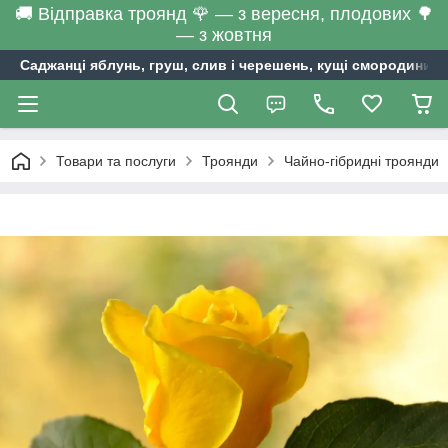
🚚 Відправка троянд 🌹 — з вересня, плодових 🌳
— з жовтня
Саджанці яблунь, груш, слив і черешень, кущі смородини та
Товари та послуги
Троянди
Чайно-гібридні троянди