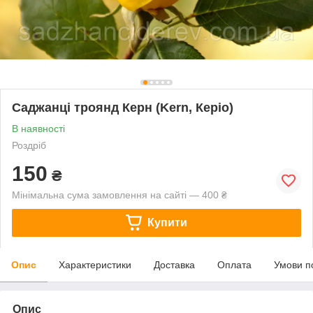
Саджанці троянд Керн (Kern, Керіо)
В наявності
Роздріб
150
₴
Мінімальна сума замовлення на сайті — 400 ₴
Купити
Опис
Характеристики
Доставка
Оплата
Умови п
Опис