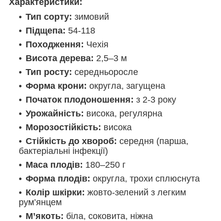
Характеристики:
Тип сорту:
зимовий
Підщепа:
54-118
Походження:
Чехія
Висота дерева:
2,5–3 м
Тип росту:
середньоросле
Форма крони:
округла, загущена
Початок плодоношення:
з 2-3 року
Урожайність:
висока, регулярна
Морозостійкість:
висока
Стійкість до хвороб:
середня (парша,
бактеріальні інфекції)
Маса плодів:
180–250 г
Форма плодів:
округла, трохи сплюснута
Колір шкірки:
жовто-зелений з легким
рум’янцем
М’якоть:
біла, соковита, ніжна