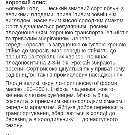
Короткий опис:
Богемія Голд — чеський зимовий сорт яблуні з
великими плодами, привабливим зовнішнім
виглядом і насиченим кисло-солодким смаком.
Сорт відзначається регулярним і рясним
плодоношенням, хорошою транспортабельністю
та тривалим зберіганням. Дерево
середньоросле, із загущеною округлою кроною,
стійке до морозів. Має середню стійкість до
парші та бактеріальних хвороб. Починає
плодоносити на 2-3-й рік. Урожай збирають
восени. Сорт високо цінується як у приватному
садівництві, так і в промислових насадженнях.
Плоди великі, округло-приплюснутої форми,
масою 180–250 г. Шкірка гладенька, жовто-
зелена з легким рум’янцем. М’якоть біла,
соковита, з приємним кисло-солодким смаком і
середнім ароматом. Яблука добре переносять
транспортування, зберігаються в холоді до
березня, а в холодильнику — до наступного
сезону.