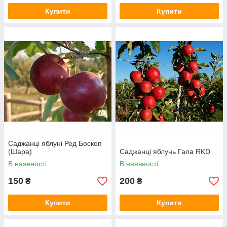
Купити
Купити
Саджанці яблуні Ред Боскоп
(Шара)
Саджанці яблунь Гала RKD
В наявності
В наявності
150
200
₴
₴
Купити
Купити