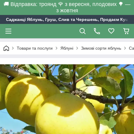
🚚 Відправка: троянд 🌹 з вересня, плодових 🌳 —
з жовтня
Саджанці Яблунь, Груш, Слив та Черешень, Продаєм Кущі С
Товари та послуги
Яблуні
Зимові сорти яблунь
Са