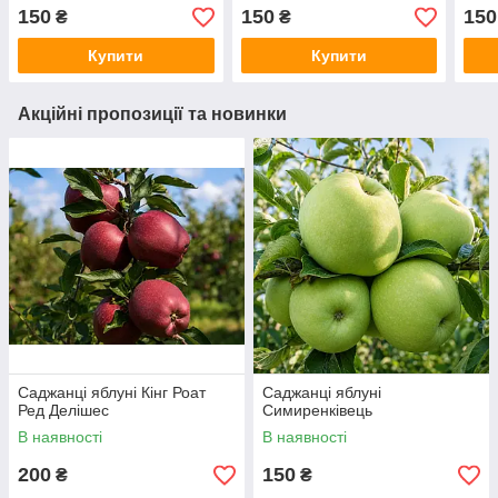
150
150
150
₴
₴
Купити
Купити
Акційні пропозиції та новинки
Саджанці яблуні Кінг Роат
Саджанці яблуні
Ред Делішес
Симиренківець
В наявності
В наявності
200
150
₴
₴