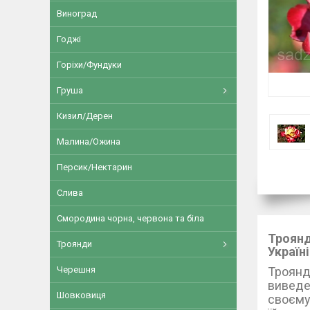
Виноград
Годжі
Горіхи/Фундуки
Груша
Кизил/Дерен
Малина/Ожина
Персик/Нектарин
Слива
Смородина чорна, червона та біла
Троянд
Троянди
Україні
Троянда
Черешня
виведе
Шовковиця
своєму