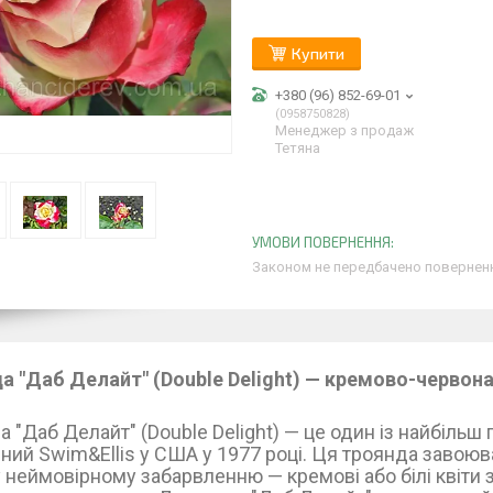
Купити
+380 (96) 852-69-01
0958750828
Менеджер з продаж
Тетяна
Законом не передбачено поверненн
а "Даб Делайт" (Double Delight) — кремово-червона
 "Даб Делайт" (Double Delight) — це один із найбільш
ний Swim&Ellis у США у 1977 році. Ця троянда завоюв
 неймовірному забарвленню — кремові або білі квіти 