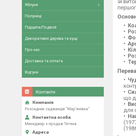
їй вит
Яблуня
першог
Основн
Полуниці
Ко
Підщепа/Подвой
Ро
Фо
Декоративні дерева та кущі
Ар
Кіл
Про нас
Ро
Тер
Доставка та оплата
Перева
Відгуки
Чу
конт
Си
Контакти
що д
Ви
Розсадник саджанців "Мар'янівка"
для 
На
(197
Менеджер з продаж Тетяна
(198