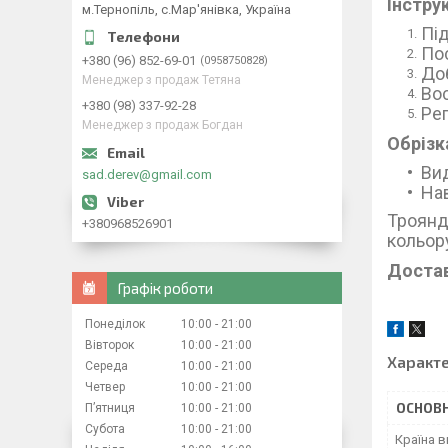
Інстру
м.Тернопіль, с.Мар'янівка, Україна
Під
Пос
+380 (96) 852-69-01
0958750828
Доб
Менеджер з продаж Тетяна
Вос
+380 (98) 337-92-28
Рег
Менеджер з продаж Богдан
Обрізк
Вид
sad.derev@gmail.com
Нав
Троянд
+380968526901
кольору
Достав
Графік роботи
Понеділок
10:00
21:00
Вівторок
10:00
21:00
Характ
Середа
10:00
21:00
Четвер
10:00
21:00
ОСНОВН
Пʼятниця
10:00
21:00
Субота
10:00
21:00
Країна 