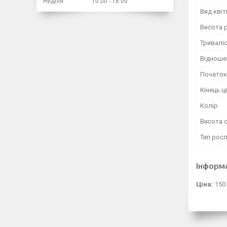
Неділя
10:00
16:00
Вид квіт
Висота 
Тривалі
Відноше
Початок 
Кінець ц
Колір
Висота 
Тип рос
Інформ
Ціна:
150