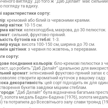
онченого вигляду. До того ж "Даб Делайт" має сильни
о погляду та вдиху.
і характеристики сорту:
лір
: кремовий або білий із червоними краями.
змір квітки
: 10-15 см.
рма квітки
: келехоподібна, махрова, до 30 пелюсток.
омат
: сильний, фруктово-пряний.
ькість бутонів на стеблі
: 1-3.
змір куща
: висота 100-150 см, ширина до 70 см.
мін цвітіння
: з червня по жовтень, з перервами.
ги сорту:
дове поєднання кольорів
: біло-кремові пелюстки з
раст, що робить "Даб Делайт" ідеальною для використ
льний аромат
: інтенсивний фруктово-пряний запах є 
озволяє створити ароматний куточок у вашому саду.
сока декоративність
: цей сорт підходить як для один
створення букетів завдяки міцним стеблам.
городи
: "Даб Делайт" була відзначена багатьма пре
7), золота медаль Баден-Бадена (1976), золота медаль
6) та потрапила до Всесвітнього залу слави троянд (19