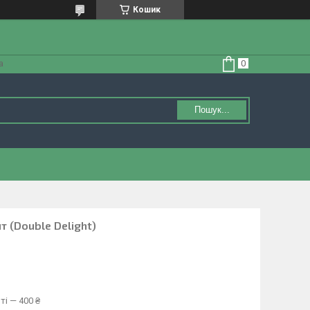
Кошик
а
Пошук...
 (Double Delight)
ті — 400 ₴