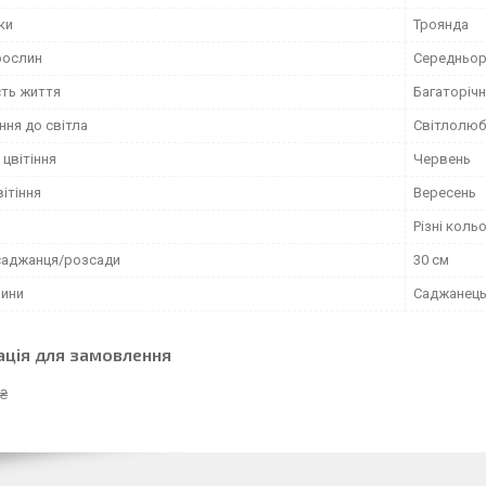
ки
Троянда
рослин
Середньор
сть життя
Багаторічн
ння до світла
Світлолюб
цвітіння
Червень
вітіння
Вересень
Різні коль
саджанця/розсади
30 см
лини
Саджанец
ація для замовлення
 ₴