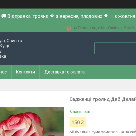
🚚 Відправка: троянд 🌹 з вересня, плодових 🌳 — з жовтня
м.Тернопіль, с.Мар'янівка, Україн
уш, Слив та
Кущі
у.
вка
 нас
Контакти
Доставка та оплата
Саджанці троянд Даб Делайт
В наявності
150 ₴
Мінімальна сума замовлення на сай