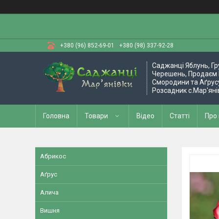
+380 (96) 852-69-01
+380 (98) 337-92-28
Саджанці Яблунь, Гр
Черешень, Продаєм 
Смородини та Аґрус
Розсадник с.Мар'яні
Головна
Товари
Відео
Статті
Про
Абрикос
Аґрус
Алича
Вишня