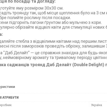
кція по посадці та догляду:
готуйте яму розміром 30х30 см.
адіть троянду так, щоб місце щеплення було на 3 см 
ре полийте рослину після посадки.
ени підгорніть пагони ґрунтом або мульчею з кори.
улярно обрізайте відцвілі квіти для стимуляції нових 
а:
аляйте стебла з відцвілими квітами над першим лист
есні після заморозків проведіть обрізку, залишивши 
а "Даб Делайт" — це справжня знахідка для будь-яко
, неймовірному аромату та тривалому періоду цвітінн
ка саджанців троянд Даб Делайт (Double Delight) п
еристики
І АТРИБУТИ
виробник
Україна