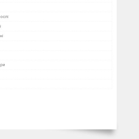
ослі
і
ні
ори
ь