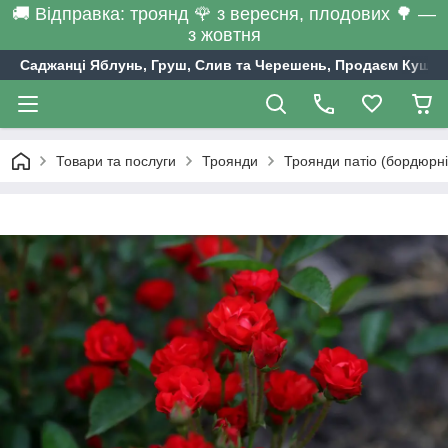
🚚 Відправка: троянд 🌹 з вересня, плодових 🌳 —
з жовтня
Саджанці Яблунь, Груш, Слив та Черешень, Продаєм Кущі С
Товари та послуги
Троянди
Троянди патіо (бордюрні