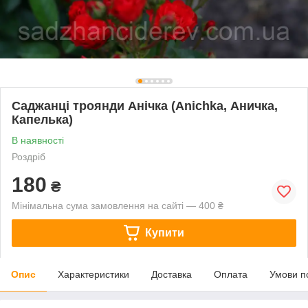
Саджанці троянди Анічка (Anichka, Аничка,
Капелька)
В наявності
Роздріб
180
₴
Мінімальна сума замовлення на сайті — 400 ₴
Купити
Опис
Характеристики
Доставка
Оплата
Умови п