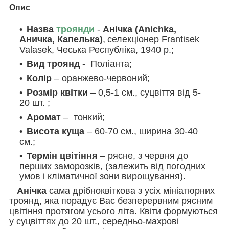
Опис
Назва
троянди
-
Анічка (Anichka,
Аничка, Капелька)
,
селекціонер Frantisek
Valasek, Чеська Республіка, 1940 р.;
Вид троянд
-
Поліанта;
Колір
– оранжево-червоний;
Розмір квітки
– 0,5-1 см., суцвіття від 5-
20 шт. ;
Аромат
– тонкий;
Висота куща
– 60-70 см., ширина 30-40
см.;
Термін цвітіння
– рясне, з червня до
перших заморозків, (залежить від погодних
умов і кліматичної зони вирощування).
Анічка
сама дрібноквіткова з усіх мініатюрних
троянд, яка порадує Вас безперервним рясним
цвітіння протягом усього літа. Квіти формуються
у суцвіттях до 20 шт., середньо-махрові