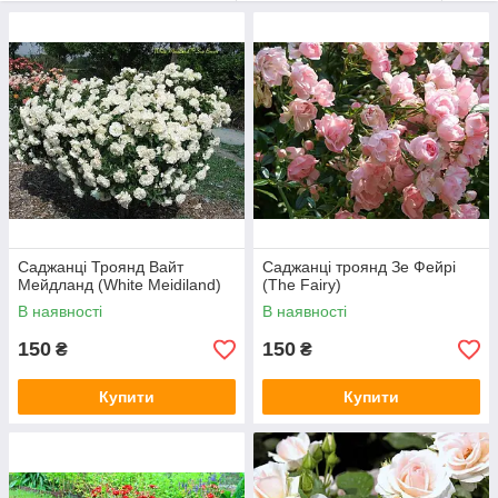
Саджанці Троянд Вайт
Саджанці троянд Зе Фейрі
Мейдланд (White Meidiland)
(The Fairy)
В наявності
В наявності
150
150
₴
₴
Купити
Купити