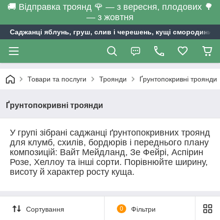
🚚 Відправка троянд 🌹 — з вересня, плодових 🌳
— з жовтня
Саджанці яблунь, груш, слив і черешень, кущі смородини та
Товари та послуги
Троянди
Ґрунтопокривні троянди
Ґрунтопокривні троянди
У групі зібрані саджанці ґрунтопокривних троянд
для клумб, схилів, бордюрів і переднього плану
композицій: Вайт Мейдланд, Зе Фейрі, Аспірин
Розе, Хеллоу та інші сорти. Порівнюйте ширину,
висоту й характер росту куща.
Сортування
0
Фільтри