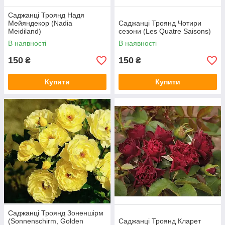
Саджанці Троянд Надя
Мейяндекор (Nadia
Саджанці Троянд Чотири
Meidiland)
сезони (Les Quatre Saisons)
В наявності
В наявності
150
150
₴
₴
Купити
Купити
Саджанці Троянд Зоненшірм
(Sonnensсhirm, Golden
Саджанці Троянд Кларет