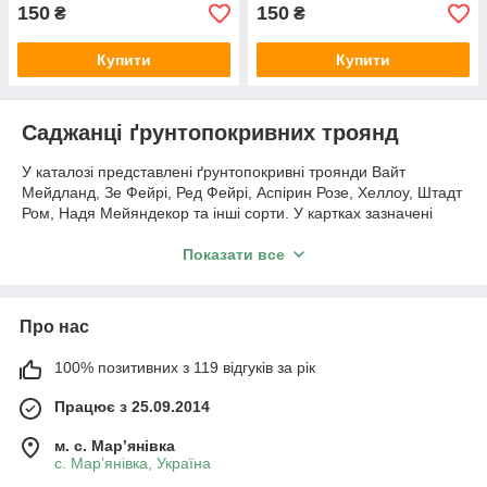
150
150
₴
₴
Купити
Купити
Саджанці ґрунтопокривних троянд
У каталозі представлені ґрунтопокривні троянди Вайт
Мейдланд, Зе Фейрі, Ред Фейрі, Аспірин Розе, Хеллоу, Штадт
Ром, Надя Мейяндекор та інші сорти. У картках зазначені
фотографії, висота і ширина куща, характеристики,
актуальна ціна та наявність.
Показати все
Як ростуть ґрунтопокривні троянди
Багато сортів цієї групи формують розлогі або дугоподібні
Про нас
пагони й поступово займають помітну площу. Їх
використовують на передньому плані квітників, уздовж
100% позитивних з 119 відгуків за рік
бордюрів, на схилах і в масових посадках. Фактична висота,
ширина та щільність покриття залежать від сорту.
Працює з 25.09.2014
Як вибрати сорт для ділянки
м. с. Мар’янівка
с. Мар’янівка, Україна
Перед вибором виміряйте доступну площу та порівняйте